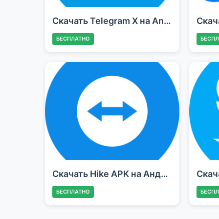
Скачать Telegram X на Android
БЕСПЛАТНО
БЕСП
Скачать Hike APK на Андроид
Скач
БЕСПЛАТНО
БЕСП