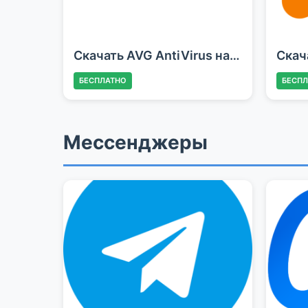
Скачать AVG AntiVirus на Андроид
БЕСПЛАТНО
БЕСП
Мессенджеры