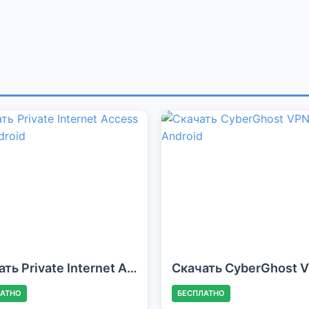
Скачать Private Internet Access VPN Android
ЛАТНО
БЕСПЛАТНО