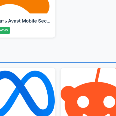
Скачать Avast Mobile Security на Android
ЛАТНО